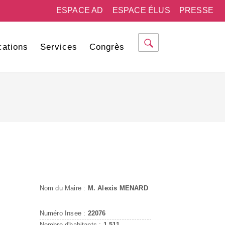
ESPACE AD
ESPACE ÉLUS
PRESSE
cations
Services
Congrès
Nom du Maire :
M. Alexis MENARD
Numéro Insee :
22076
Nombre d'habitants :
1 511