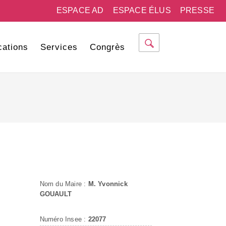
ESPACE AD
ESPACE ÉLUS
PRESSE
cations
Services
Congrès
Nom du Maire :
M. Yvonnick
GOUAULT
Numéro Insee :
22077