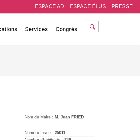
ESPACE AD
ESPACE ÉLUS
PRESSE
cations
Services
Congrès
Nom du Maire :
M. Jean FRIED
Numéro Insee :
25011
Nombre d'habitants :
749