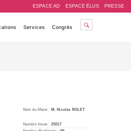
ESPACE AD
ESPACE ÉLUS
PRESSE
cations
Services
Congrès
Nom du Maire :
M. Nicolas ROLET
Numéro Insee :
25017
Nombre d'habitants :
89