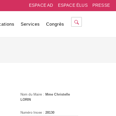
ESPACE AD
ESPACE ÉLUS
PRESSE
cations
Services
Congrès
Nom du Maire :
Mme Christelle
LORIN
Numéro Insee :
28130