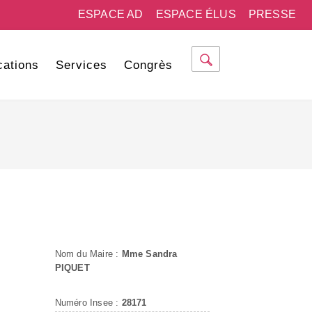
ESPACE AD
ESPACE ÉLUS
PRESSE
cations
Services
Congrès
Nom du Maire :
Mme Sandra
PIQUET
Numéro Insee :
28171