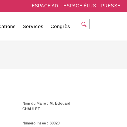
ESPACE AD
ESPACE ÉLUS
PRESSE
cations
Services
Congrès
Nom du Maire :
M. Édouard
CHAULET
Numéro Insee :
30029