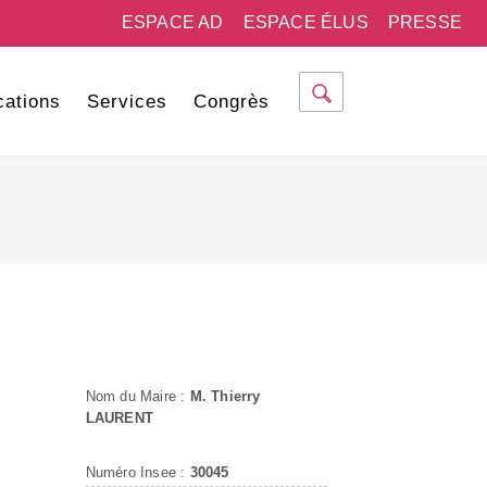
ESPACE AD
ESPACE ÉLUS
PRESSE
cations
Services
Congrès
Nom du Maire :
M. Thierry
LAURENT
Numéro Insee :
30045