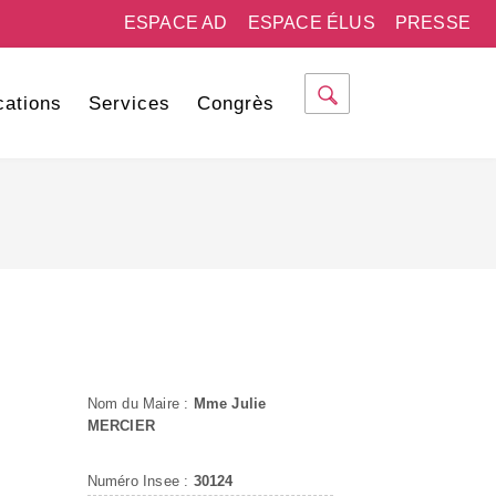
ESPACE AD
ESPACE ÉLUS
PRESSE
cations
Services
Congrès
Nom du Maire :
Mme Julie
MERCIER
Numéro Insee :
30124