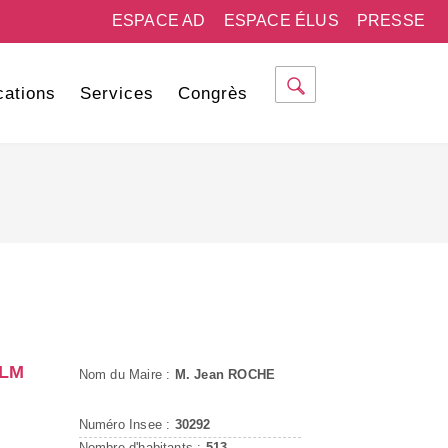
ESPACE AD
ESPACE ÉLUS
PRESSE
cations
Services
Congrès
ALM
Nom du Maire :
M. Jean ROCHE
Numéro Insee :
30292
Nombre d'habitants :
513