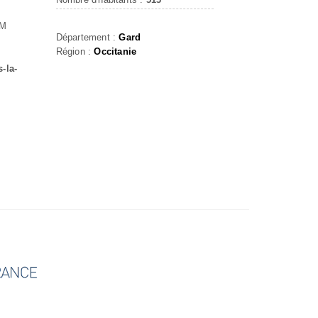
LM
Département :
Gard
Région :
Occitanie
-la-