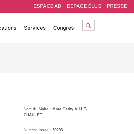
ESPACE AD
ESPACE ÉLUS
PRESSE
cations
Services
Congrès
Nom du Maire :
Mme Cathy VILLE-
CHAULET
Numéro Insee :
30293