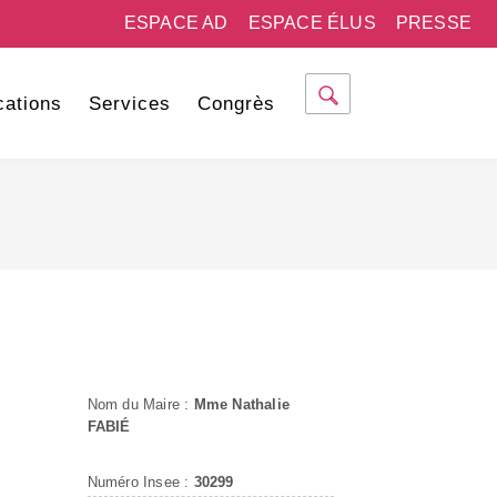
ESPACE AD
ESPACE ÉLUS
PRESSE
cations
Services
Congrès
Nom du Maire :
Mme Nathalie
FABIÉ
Numéro Insee :
30299