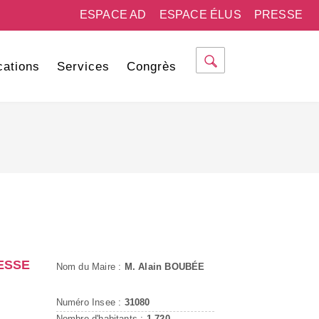
ESPACE AD
ESPACE ÉLUS
PRESSE
cations
Services
Congrès
ESSE
Nom du Maire :
M. Alain BOUBÉE
Numéro Insee :
31080
Nombre d'habitants :
1 720