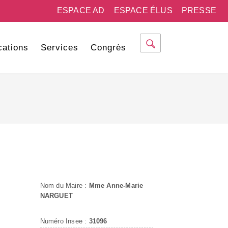
ESPACE AD
ESPACE ÉLUS
PRESSE
cations
Services
Congrès
Nom du Maire :
Mme Anne-Marie
NARGUET
Numéro Insee :
31096