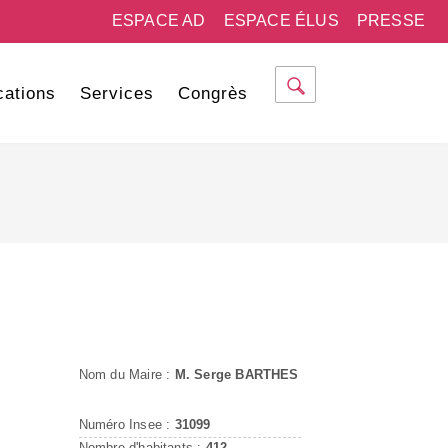
ESPACE AD
ESPACE ÉLUS
PRESSE
cations
Services
Congrès
Nom du Maire :
M. Serge BARTHES
Numéro Insee :
31099
Nombre d'habitants :
412