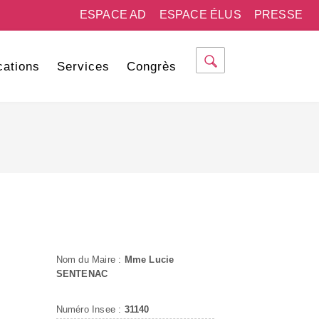
ESPACE AD
ESPACE ÉLUS
PRESSE
cations
Services
Congrès
Nom du Maire :
Mme Lucie
SENTENAC
Numéro Insee :
31140