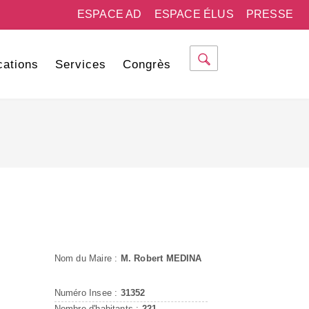
ESPACE AD
ESPACE ÉLUS
PRESSE
cations
Services
Congrès
Nom du Maire :
M. Robert MEDINA
Numéro Insee :
31352
Nombre d'habitants :
221