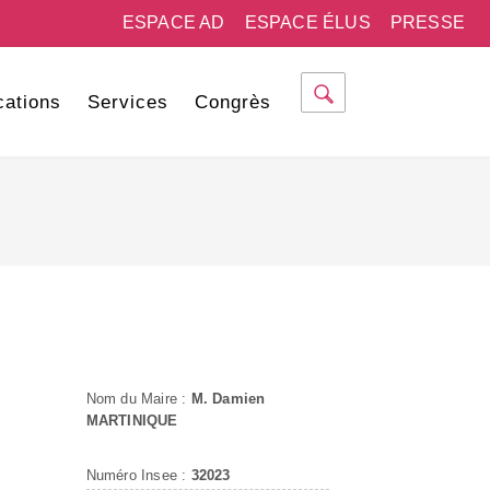
ESPACE AD
ESPACE ÉLUS
PRESSE
cations
Services
Congrès
Nom du Maire :
M. Damien
MARTINIQUE
Numéro Insee :
32023