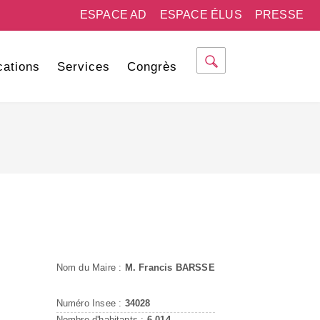
ESPACE AD
ESPACE ÉLUS
PRESSE
cations
Services
Congrès
Nom du Maire :
M. Francis BARSSE
Numéro Insee :
34028
Nombre d'habitants :
6 014