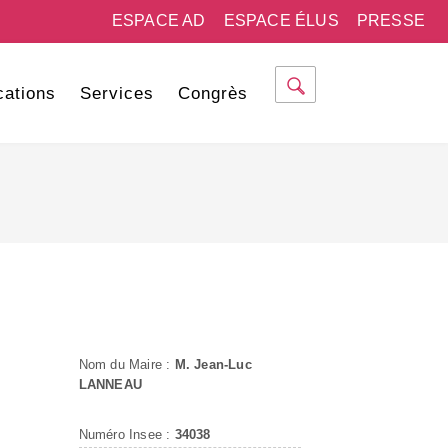
ESPACE AD
ESPACE ÉLUS
PRESSE
cations
Services
Congrès
Nom du Maire :
M. Jean-Luc
LANNEAU
Numéro Insee :
34038