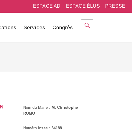
ESPACE AD
ESPACE ÉLUS
PRESSE
cations
Services
Congrès
UN
Nom du Maire :
M. Christophe
ROMO
Numéro Insee :
34188