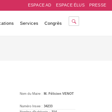
ESPACE AD
ESPACE ÉLUS
PRESSE
cations
Services
Congrès
Nom du Maire :
M. Félicien VENOT
Numéro Insee :
34233
Nombre d'habitants :
214