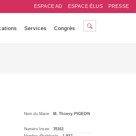
ESPACE AD
ESPACE ÉLUS
PRESSE
cations
Services
Congrès
Nom du Maire :
M. Thierry PIGEON
Numéro Insee :
35161
Nombre d'habitants :
1 927