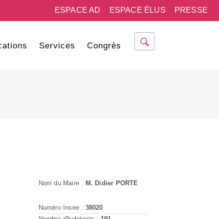
ESPACE AD
ESPACE ÉLUS
PRESSE
cations
Services
Congrès
Nom du Maire :
M. Didier PORTE
Numéro Insee :
38020
Nombre d'habitants :
191