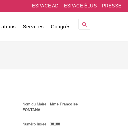
ESPACE AD
ESPACE ÉLUS
PRESSE
cations
Services
Congrès
Nom du Maire :
Mme Françoise
FONTANA
Numéro Insee :
38188