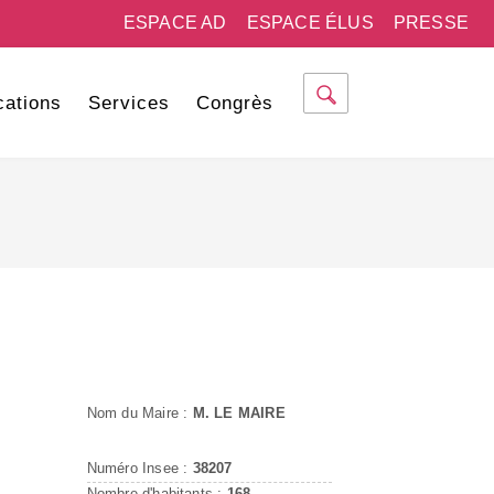
ESPACE AD
ESPACE ÉLUS
PRESSE
cations
Services
Congrès
Nom du Maire :
M. LE MAIRE
Numéro Insee :
38207
Nombre d'habitants :
168