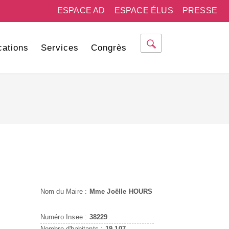
ESPACE AD
ESPACE ÉLUS
PRESSE
cations
Services
Congrès
Nom du Maire :
Mme Joëlle HOURS
Numéro Insee :
38229
Nombre d'habitants :
19 107