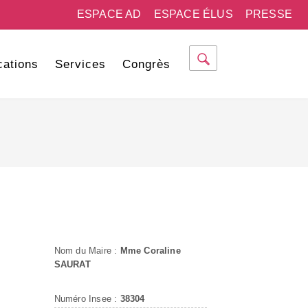
ESPACE AD
ESPACE ÉLUS
PRESSE
cations
Services
Congrès
Nom du Maire :
Mme Coraline
SAURAT
Numéro Insee :
38304