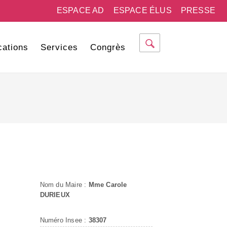
ESPACE AD
ESPACE ÉLUS
PRESSE
cations
Services
Congrès
Nom du Maire :
Mme Carole
DURIEUX
Numéro Insee :
38307