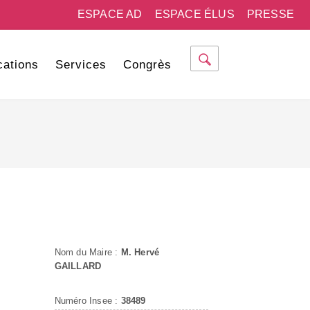
ESPACE AD
ESPACE ÉLUS
PRESSE
cations
Services
Congrès
Nom du Maire :
M. Hervé
GAILLARD
Numéro Insee :
38489