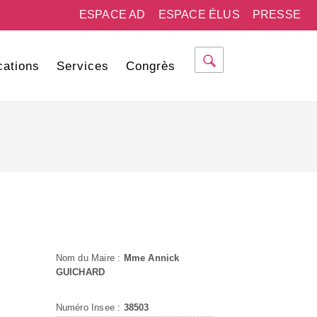
ESPACE AD
ESPACE ÉLUS
PRESSE
cations
Services
Congrès
Nom du Maire :
Mme Annick
GUICHARD
Numéro Insee :
38503