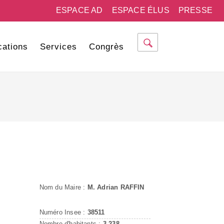
ESPACE AD
ESPACE ÉLUS
PRESSE
cations
Services
Congrès
Nom du Maire :
M. Adrian RAFFIN
Numéro Insee :
38511
Nombre d'habitants :
3 238