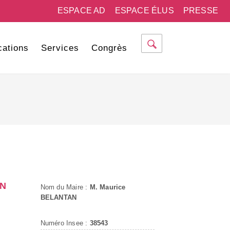
ESPACE AD
ESPACE ÉLUS
PRESSE
cations
Services
Congrès
IN
Nom du Maire :
M. Maurice
BELANTAN
Numéro Insee :
38543