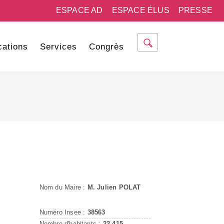
ESPACE AD
ESPACE ÉLUS
PRESSE
cations
Services
Congrès
Nom du Maire :
M. Julien POLAT
Numéro Insee :
38563
Nombre d'habitants :
22 415