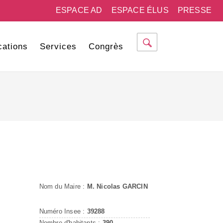
ESPACE AD
ESPACE ÉLUS
PRESSE
cations
Services
Congrès
Nom du Maire :
M. Nicolas GARCIN
Numéro Insee :
39288
Nombre d'habitants :
390