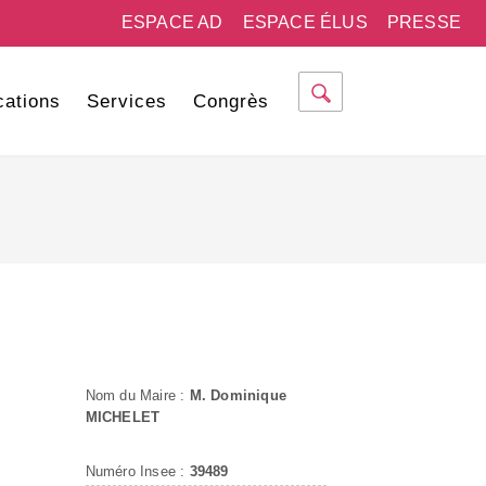
ESPACE AD
ESPACE ÉLUS
PRESSE
cations
Services
Congrès
Nom du Maire :
M. Dominique
MICHELET
Numéro Insee :
39489