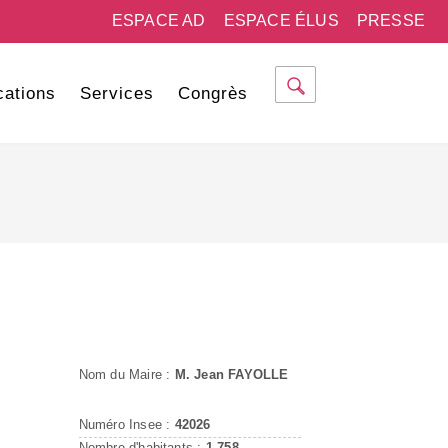
ESPACE AD
ESPACE ÉLUS
PRESSE
cations
Services
Congrès
Nom du Maire :
M. Jean FAYOLLE
Numéro Insee :
42026
Nombre d'habitants :
1 758