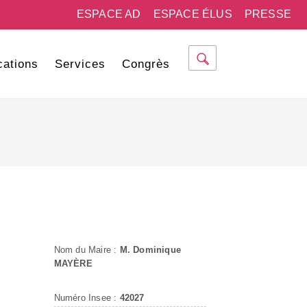
ESPACE AD
ESPACE ÉLUS
PRESSE
cations
Services
Congrès
Nom du Maire :
M. Dominique
MAYÈRE
Numéro Insee :
42027