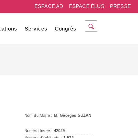
ESPACE AD
ESPACE ÉLUS
PRESSE
cations
Services
Congrès
Nom du Maire :
M. Georges SUZAN
Numéro Insee :
42029
Nombre d'habitants :
1 572