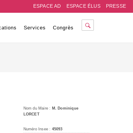
ESPACE AD
ESPACE ÉLUS
PRESSE
cations
Services
Congrès
Nom du Maire :
M. Dominique
LORCET
Numéro Insee :
45093