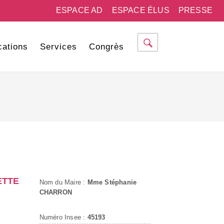
ESPACE AD
ESPACE ÉLUS
PRESSE
cations
Services
Congrès
ETTE
Nom du Maire :
Mme Stéphanie
CHARRON
Numéro Insee :
45193