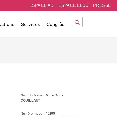
ESPACE AD
ESPACE ÉLUS
PRESSE
cations
Services
Congrès
Nom du Maire :
Mme Odile
COUILLAUT
Numéro Insee :
45209