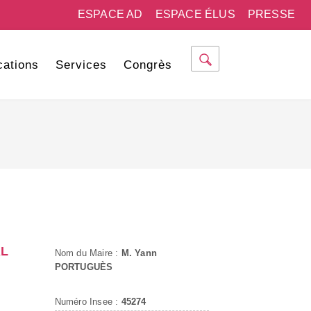
ESPACE AD
ESPACE ÉLUS
PRESSE
cations
Services
Congrès
AL
Nom du Maire :
M. Yann
PORTUGUÈS
Numéro Insee :
45274