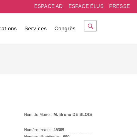
ESPACE AD
ESPACE ÉLUS
PRESSE
cations
Services
Congrès
Nom du Maire :
M. Bruno DE BLOIS
Numéro Insee :
45309
Nombre d'habitants :
690