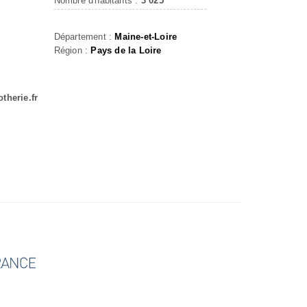
Nombre d'habitants :
3 025
Département :
Maine-et-Loire
Région :
Pays de la Loire
therie.fr