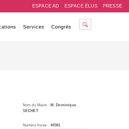
ESPACE AD
ESPACE ÉLUS
PRESSE
cations
Services
Congrès
Nom du Maire :
M. Dominique
SECHET
Numéro Insee :
49381