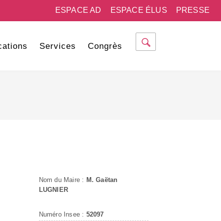
ESPACE AD
ESPACE ÉLUS
PRESSE
cations
Services
Congrès
Nom du Maire :
M. Gaëtan
LUGNIER
Numéro Insee :
52097