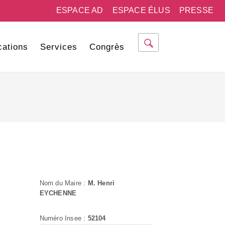
ESPACE AD
ESPACE ÉLUS
PRESSE
cations
Services
Congrès
Nom du Maire :
M. Henri
EYCHENNE
Numéro Insee :
52104