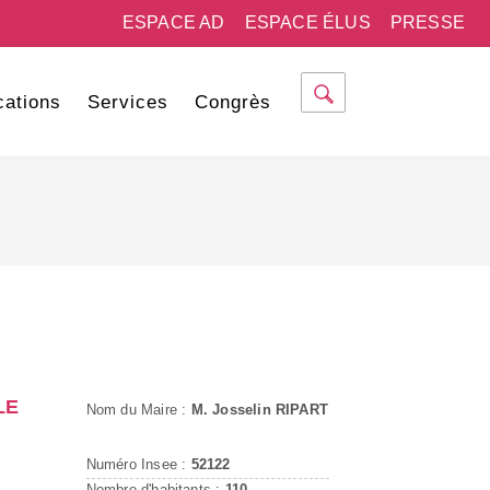
ESPACE AD
ESPACE ÉLUS
PRESSE
cations
Services
Congrès
LE
Nom du Maire :
M. Josselin RIPART
Numéro Insee :
52122
Nombre d'habitants :
110