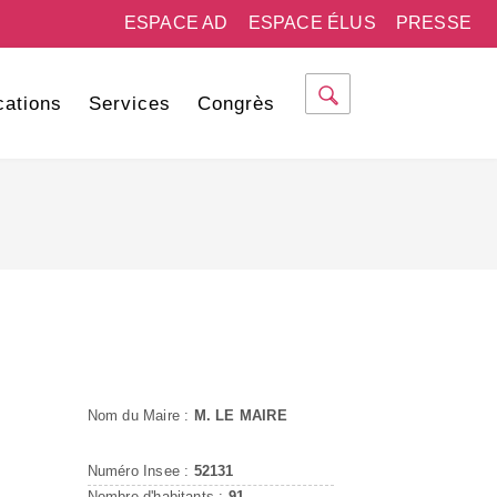
ESPACE AD
ESPACE ÉLUS
PRESSE
cations
Services
Congrès
Nom du Maire :
M. LE MAIRE
Numéro Insee :
52131
Nombre d'habitants :
91